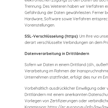
elektronischen Zugangs zu den Daten als auch d
Trennung. Des Weiteren haben wir Verfahren e
Gefährdung der Daten gewährleisten. Ferner b
Hardware, Software sowie Verfahren entsprec
Voreinstellungen.
SSL-Verschlüsselung (https)
: Um Ihre via un
derart verschlüsselte Verbindungen an dem Präfi
Datenverarbeitung in Drittländern
Sofern wir Daten in einem Drittland (d.h., auß
Verarbeitung im Rahmen der Inanspruchnahme v
Unternehmen stattfindet, erfolgt dies nur im E
Vorbehaltlich ausdrücklicher Einwilligung oder 
Drittländern mit einem anerkannten Datenschu
Vorliegen von Zertifizierungen oder verbindlich
Kommission:
https://ec.europa.eu/info/law/la