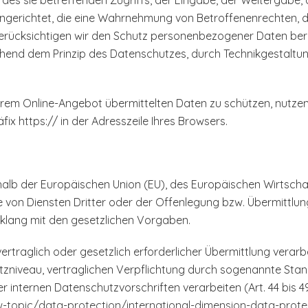
es sie betreffenden Zugriffs, der Eingabe, der Weitergabe, 
ingerichtet, die eine Wahrnehmung von Betroffenenrechten, 
erücksichtigen wir den Schutz personenbezogener Daten bere
hend dem Prinzip des Datenschutzes, durch Technikgestaltu
serem Online-Angebot übermittelten Daten zu schützen, nutzen
x https:// in der Adresszeile Ihres Browsers.
erhalb der Europäischen Union (EU), des Europäischen Wirtsc
on Diensten Dritter oder der Offenlegung bzw. Übermittlung
inklang mit den gesetzlichen Vorgaben.
vertraglich oder gesetzlich erforderlicher Übermittlung verarb
tzniveau, vertraglichen Verpflichtung durch sogenannte Sta
er internen Datenschutzvorschriften verarbeiten (Art. 44 bis 
w-topic/data-protection/international-dimension-data-prot