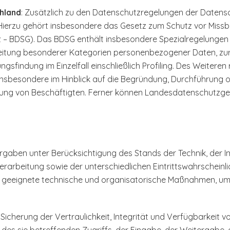
hland
: Zusätzlich zu den Datenschutzregelungen der Datens
Hierzu gehört insbesondere das Gesetz zum Schutz vor Miss
– BDSG). Das BDSG enthält insbesondere Spezialregelungen 
eitung besonderer Kategorien personenbezogener Daten, zur
sfindung im Einzelfall einschließlich Profiling. Des Weitere
 insbesondere im Hinblick auf die Begründung, Durchführung
igung von Beschäftigten. Ferner können Landesdatenschutzge
rgaben unter Berücksichtigung des Stands der Technik, der I
arbeitung sowie der unterschiedlichen Eintrittswahrschein
en geeignete technische und organisatorische Maßnahmen, u
herung der Vertraulichkeit, Integrität und Verfügbarkeit v